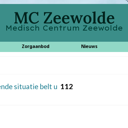
MC Zeewolde
Medisch Centrum Zeewolde
Zorgaanbod
Nieuws
nde situatie belt u
112