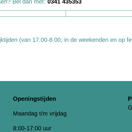
tsen? Bel dan met:
0341 435353
ktijden (van 17.00-8.00, in de weekenden en op fe
Openingstijden
P
G
Maandag t/m vrijdag
8:00-17:00 uur