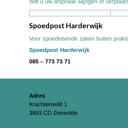
Wilt u uw afspraak wijzigen of verplaa
Spoedpost Harderwijk
Voor spoedeisende zaken buiten praktij
Spoedpost Harderwijk
085 – 773 73 71
Adres
Krachtenveld 1
3893 CD Zeewolde